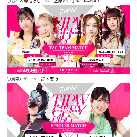
○らく＆原宿ぽむ vs 上原わかな＆HIMAWARI
○鳥喰かや vs 鈴木志乃