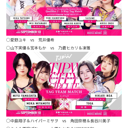
○愛野ユキ vs 荒井優希
○山下実優＆宮本もか vs 乃蒼ヒカリ＆凍雅
○中島翔子＆ハイパーミサヲ vs 角田奈穂＆長谷川美子