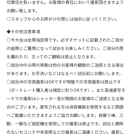
切責任を負いません。お客様の責任において撮影頂きますよう
お願い致します。
○スタッフからのお声がけの際には指示に従ってください。
◆その他注意事項
○今大会は全席指定席です。必ずチケットに記載されたご自分
の座席にご着席になって試合をお楽しみください。ご自分の席
を離れたり、立ってのご観戦は禁止となります。
○試合中のお席の移動は他のお客様の観戦のご迷惑となる場合
があります。お手洗いなどはなるべく試合前にお願いします。
○試合中の写真撮影はOKですが物販での写真撮影は禁止です
（ポートレート購入者は規定に則りOKです）。また高速連写モ
ードでの撮影はシャッター音が周囲のお客様のご迷惑となる場
合がございます。連写される方は消音機能を使用するなど周囲
へご配慮いただきますようご協力お願いします。自撮り棒、三
脚、一脚など固定機を使用しての撮影は禁止です。試合と関係
のないセコンドや本部席などの撮影はご遠慮ください。撮影し