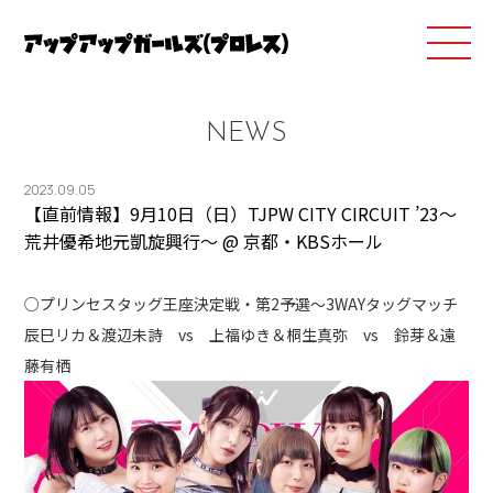
NEWS
2023.09.05
【直前情報】9月10日（日）TJPW CITY CIRCUIT ’23～
荒井優希地元凱旋興行～ @ 京都・KBSホール
○プリンセスタッグ王座決定戦・第2予選～3WAYタッグマッチ
辰巳リカ＆渡辺未詩 vs 上福ゆき＆桐生真弥 vs 鈴芽＆遠
藤有栖