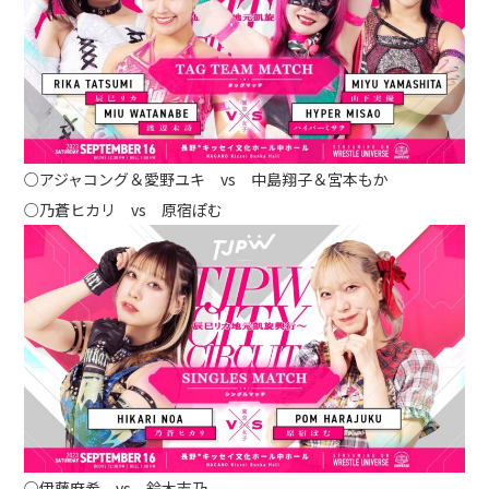
○アジャコング＆愛野ユキ vs 中島翔子＆宮本もか
○乃蒼ヒカリ vs 原宿ぽむ
○伊藤麻希 vs 鈴木志乃