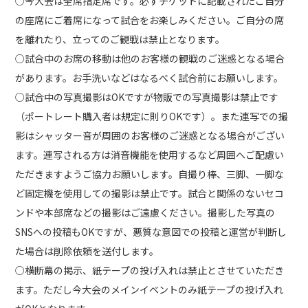
○今大会は全席指定席です。必ずチケットに記載されたご自分
の座席にご着席になって試合をお楽しみください。ご自分の席
を離れたり、立ってのご観戦は禁止となります。
○試合中のお席の移動は他のお客様の観戦のご迷惑となる場合
があります。お手洗いなどはなるべく試合前にお願いします。
○試合中の写真撮影はOKですが物販での写真撮影は禁止です
（ポートレート購入者は規定に則りOKです）。また連写での撮
影はシャッター音が周囲のお客様のご迷惑となる場合がござい
ます。連写される方は消音機能を使用するなど周囲へご配慮い
ただきますようご協力お願いします。自撮り棒、三脚、一脚な
ど固定機を使用しての撮影は禁止です。試合と関係のないセコ
ンドや本部席などの撮影はご遠慮ください。撮影した写真の
SNSへの投稿もOKですが、悪質な意図での投稿と運営が判断し
た場合は削除依頼を送付します。
○横断幕の掲示、紙テープの投げ入れは禁止とさせていただき
ます。ただし今大会のメインイベントのみ紙テープの投げ入れ