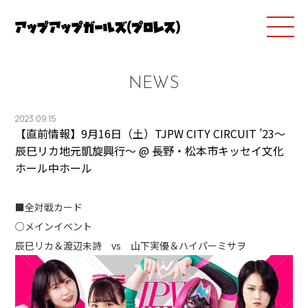
NEWS
2023.09.15
【直前情報】9月16日（土）TJPW CITY CIRCUIT ’23～
辰巳リカ地元凱旋興行～ @ 長野・松本市キッセイ文化
ホール中ホール
■全対戦カード
○メインイベント
辰巳リカ＆渡辺未詩 vs 山下実優＆ハイパーミサヲ