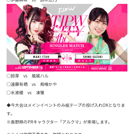
○鈴芽 vs 風城ハル
○遠藤有栖 vs 鳥喰かや
○水波綾 vs 凍雅
◆今大会はメインイベントのみ紙テープの投げ入れOKとなりま
す。
※長野県のPRキャラクター「アルクマ」が来場します。