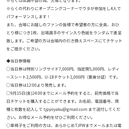
※らくは体調不良の為、欠場となります。
※らくの代わりにオープニングコーナーでウタが参加をし4人で
パフォーマンスします！
また、会場にお越しのファンの皆様で希望者の方に全員、おひ
とり様につき1枚、出場選手のサイン入り色紙をランダムで進呈
致します。ご希望の方は会場内の引き換えスペースにてチケット
をご提示ください。
◆当日券情報
○当日券は特別リングサイド7,000円、指定席5,000円、レディ
ースシート2,500円、U-18チケット1,000円（要身分証）です。
○当日券は12:00より発売します。
○9月15日(金)24:00までにメール予約をすると、前売価格で当
日チケットを購入することができます。お名前、電話番号、席
種と枚数を記入して tjpyoyaku@gmail.com まで送付してくだ
さい。お得なメール予約をぜひご利用ください。
○車椅子をご利用の方は、あらかじめTJPWまでメールまたは電