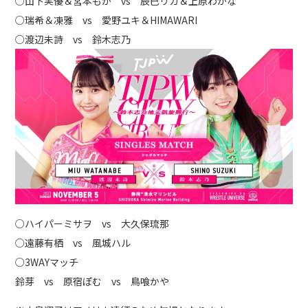
○山下実優＆宮本もか vs 辰巳リカ＆上原わかな
○瑞希＆凍雅 vs 愛野ユキ＆HIMAWARI
○渡辺未詩 vs 鈴木志乃
○ハイパーミサヲ vs 大久保琉那
○遠藤有栖 vs 風城ハル
○3WAYマッチ
鈴芽 vs 原宿ぽむ vs 鳥喰かや