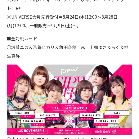
ト、e+
※UNIVERSE会員先行受付＝8月24日(木)12:00～8月28日
(月)12:00、一般販売＝9月9日(土)～。
■全対戦カード
○坂崎ユカ＆乃蒼ヒカリ＆角田奈穂 vs 上福ゆき＆らく＆桐
生真弥