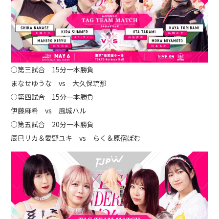
○第三試合 15分一本勝負
まなせゆうな vs 大久保琉那
○第四試合 15分一本勝負
伊藤麻希 vs 風城ハル
○第五試合 20分一本勝負
辰巳リカ＆愛野ユキ vs らく＆原宿ぽむ