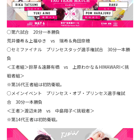
○第六試合 20分一本勝負
荒井優希＆上福ゆき vs 瑞希＆角田奈穂
○セミファイナル プリンセスタッグ選手権試合 30分一本勝
負
＜王者組＞鈴芽＆遠藤有栖 vs 上原わかな＆HIMAWARI＜挑
戦者組＞
※第16代王者組は初防衛戦。
○メインイベント プリンセス・オブ・プリンセス選手権試
合 30分一本勝負
＜王者＞渡辺未詩 vs 中島翔子＜挑戦者＞
※第14代王者は初防衛戦。