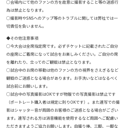
○会場内にて他のファンの方を故意に撮影すること等の迷惑行
為は禁止となります。
○撮影時やSNSへのアップ等のトラブルに関しては弊社では一
切責任を負いません。
◆その他注意事項
○今大会は全席指定席です。必ずチケットに記載されたご自分
の座席にご着席になって試合をお楽しみください。ご自分の席
を離れたり、立ってのご観戦は禁止となります。
○試合中のお席の移動は他のファンの方の視界をさえぎるなど
観戦のご迷惑となる場合があります。お手洗いなどはなるべく
試合前にお願いします。
○試合中の写真撮影はOKですが物販での写真撮影は禁止です
（ポートレート購入者は規定に則りOKです）。また連写での撮
影はシャッター音が周囲のお客様のご迷惑となる場合がござい
ます。連写される方は消音機能を使用するなど周囲へご配慮い
ただきますようご協力お願いします。自撮り棒、三脚、一脚な