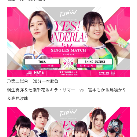
○第二試合 20分一本勝負
桐生真弥＆七瀬千花＆キラ・サマー vs 宮本もか＆鳥喰かや
＆高見汐珠