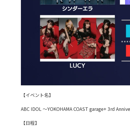
【イベント名】
ABC IDOL 〜YOKOHAMA COAST garage+ 3rd Anniv
【日程】