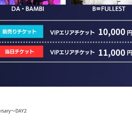
ersary〜DAY2