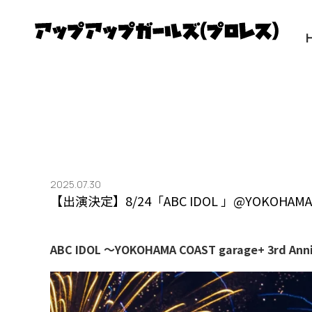
2025.07.30
【出演決定】8/24「ABC IDOL 」@YOKOHAMA C
ABC IDOL 〜YOKOHAMA COAST garage+ 3rd A