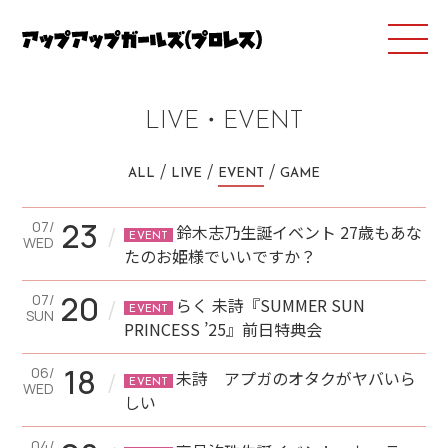
LIVE・EVENT
ALL
LIVE
EVENT
GAME
23
07/
/
鈴木志乃生誕イベント 27歳もあな
EVENT
WED
たのお姫様でいいですか？
20
07/
/
らく 未詩『SUMMER SUN
EVENT
SUN
PRINCESS ’25』前日特典会
18
06/
/
未詩 アプガのオタクがヤバいら
EVENT
WED
しい
04/