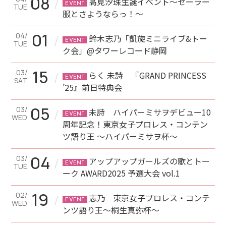
08
/
高見汐珠生誕イベント～セーラー
EVENT
TUE
服とさようならっ！～
01
04/
/
鈴木志乃「凱旋ミニライブ&トー
EVENT
TUE
ク会」@タワーレコード静岡
15
03/
/
らく 未詩 『GRAND PRINCESS
EVENT
SAT
’25』前日特典会
05
03/
/
未詩 ハイパーミサヲデビュー10
EVENT
WED
周年記念！東京女子プロレス・コンテン
ツ語り王 ～ハイパーミサヲ杯～
04
03/
/
アップアップガールズの歌とトー
EVENT
TUE
ーク AWARD2025 予選大会 vol.1
19
02/
/
志乃 東京女子プロレス・コンテ
EVENT
WED
ンツ語り王～桐生真弥杯～