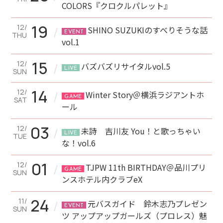
COLORS『クロクルパレット』
19
12/
/
SHINO SUZUKIのすべりそうな話
EVENT
THU
vol.1
15
12/
/
バズバズリサイタルvol.5
LIVE
SUN
14
12/
/
Winter Story＠横浜ラジアントホ
GAME
SAT
ール
03
12/
/
未詩 吉川友 You！と歌っちゃい
LIVE
TUE
な！vol.6
01
12/
/
TJPW 11th BIRTHDAY＠品川プリ
GAME
SUN
ンスホテル内クラブeX
24
11/
/
元バスガイド 鈴木志乃プレゼン
EVENT
SUN
ツ アップアップガールズ（プロレス）魅