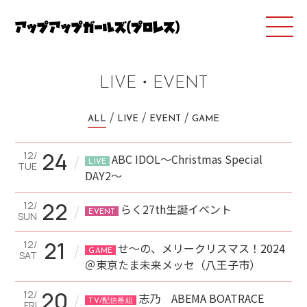
LIVE・EVENT
ALL
LIVE
EVENT
GAME
24
12/
/
ABC IDOL〜Christmas Special
LIVE
TUE
DAY2〜
22
12/
/
らく27th生誕イベント
EVENT
SUN
21
12/
/
せ～の、メリークリスマス！2024
GAME
SAT
＠東京たま未来メッセ（八王子市）
20
12/
/
志乃 ABEMA BOATRACE
TV/配信番組
FRI