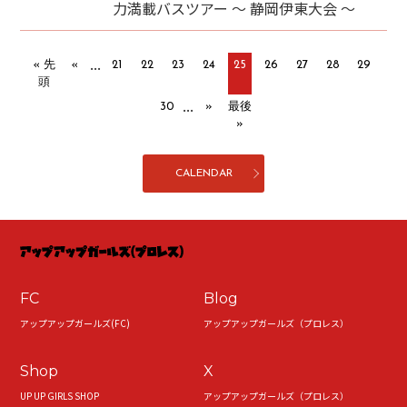
力満載バスツアー ～ 静岡伊東大会 ～
...
« 先
«
21
22
23
24
25
26
27
28
29
頭
...
30
»
最後
»
CALENDAR
FC
Blog
アップアップガールズ(FC)
アップアップガールズ（プロレス）
Shop
X
UP UP GIRLS SHOP
アップアップガールズ（プロレス）