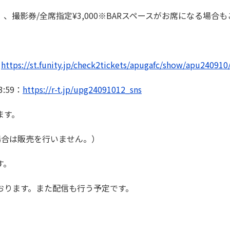
内）、撮影券/全席指定¥3,000※BARスペースがお席になる
：
https://st.funity.jp/check2tickets/apugafc/show/apu240910
:59：
https://r-t.jp/upg24091012_sns
ます。
た場合は販売を行いません。）
す。
おります。また配信も行う予定です。