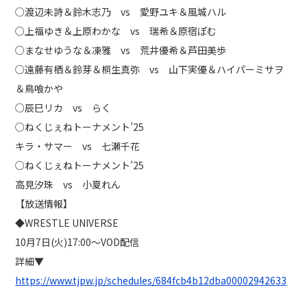
○渡辺未詩＆鈴木志乃 vs 愛野ユキ＆風城ハル
○上福ゆき＆上原わかな vs 瑞希＆原宿ぽむ
○まなせゆうな＆凍雅 vs 荒井優希＆芦田美歩
○遠藤有栖＆鈴芽＆桐生真弥 vs 山下実優＆ハイパーミサヲ
＆鳥喰かや
○辰巳リカ vs らく
○ねくじぇねトーナメント’25
キラ・サマー vs 七瀬千花
○ねくじぇねトーナメント’25
高見汐珠 vs 小夏れん
【放送情報】
◆WRESTLE UNIVERSE
10月7日(火)17:00～VOD配信
詳細▼
https://www.tjpw.jp/schedules/684fcb4b12dba00002942633